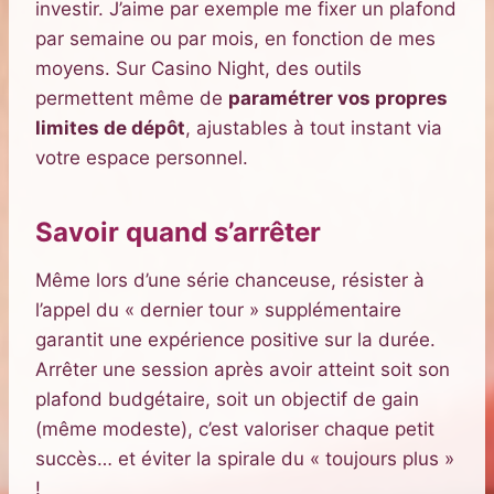
investir. J’aime par exemple me fixer un plafond
par semaine ou par mois, en fonction de mes
moyens. Sur Casino Night, des outils
permettent même de
paramétrer vos propres
limites de dépôt
, ajustables à tout instant via
votre espace personnel.
Savoir quand s’arrêter
Même lors d’une série chanceuse, résister à
l’appel du « dernier tour » supplémentaire
garantit une expérience positive sur la durée.
Arrêter une session après avoir atteint soit son
plafond budgétaire, soit un objectif de gain
(même modeste), c’est valoriser chaque petit
succès… et éviter la spirale du « toujours plus »
!