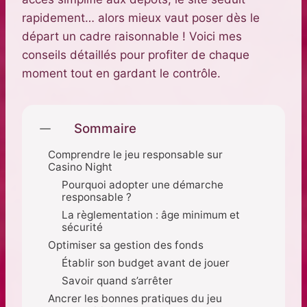
rapidement… alors mieux vaut poser dès le
départ un cadre raisonnable ! Voici mes
conseils détaillés pour profiter de chaque
moment tout en gardant le contrôle.
Sommaire
Comprendre le jeu responsable sur
Casino Night
Pourquoi adopter une démarche
responsable ?
La règlementation : âge minimum et
sécurité
Optimiser sa gestion des fonds
Établir son budget avant de jouer
Savoir quand s’arrêter
Ancrer les bonnes pratiques du jeu