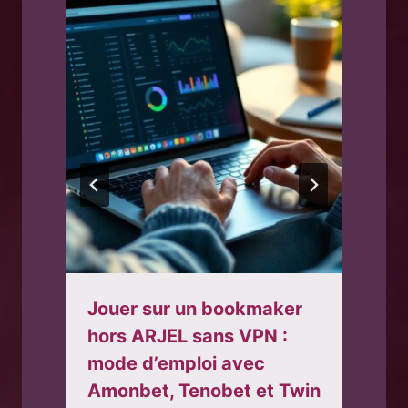
Jouer sur un bookmaker
hors ARJEL sans VPN :
mode d’emploi avec
Amonbet, Tenobet et Twin