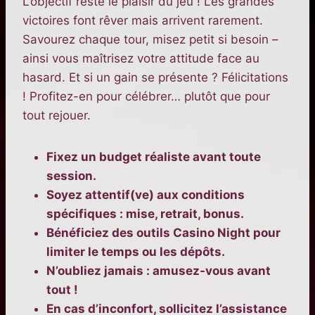
L’objectif reste le plaisir du jeu ! Les grandes
victoires font rêver mais arrivent rarement.
Savourez chaque tour, misez petit si besoin –
ainsi vous maîtrisez votre attitude face au
hasard. Et si un gain se présente ? Félicitations
! Profitez-en pour célébrer… plutôt que pour
tout rejouer.
Fixez un budget réaliste avant toute
session.
Soyez attentif(ve) aux conditions
spécifiques : mise, retrait, bonus.
Bénéficiez des outils Casino Night pour
limiter le temps ou les dépôts.
N’oubliez jamais : amusez-vous avant
tout !
En cas d’inconfort, sollicitez l’assistance