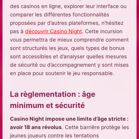
des casinos en ligne, explorer leur interface ou
comparer les différentes fonctionnalités
proposées par d’autres plateformes, n’hésitez
pas à
découvrir Casino Night
. Cette incursion
vous permettra de mieux comprendre comment
sont structurés les jeux, quels types de bonus
sont accessibles et d’analyser quelles mesures
de sécurité ou d’accompagnement y sont mises
en place pour soutenir le jeu responsable.
La règlementation : âge
minimum et sécurité
Casino Night impose une limite d’âge stricte :
avoir 18 ans révolus
. Cette barrière protège les
jeunes joueurs contre les tentations