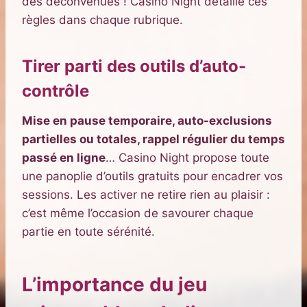
des déconvenues ! Casino Night détaille ces
règles dans chaque rubrique.
Tirer parti des outils d’auto-
contrôle
Mise en pause temporaire, auto-exclusions
partielles ou totales, rappel régulier du temps
passé en ligne
… Casino Night propose toute
une panoplie d’outils gratuits pour encadrer vos
sessions. Les activer ne retire rien au plaisir :
c’est même l’occasion de savourer chaque
partie en toute sérénité.
L’importance du jeu