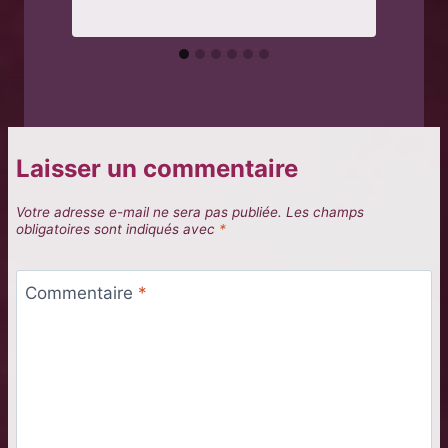
Laisser un commentaire
Votre adresse e-mail ne sera pas publiée.
Les champs
obligatoires sont indiqués avec
*
Commentaire
*