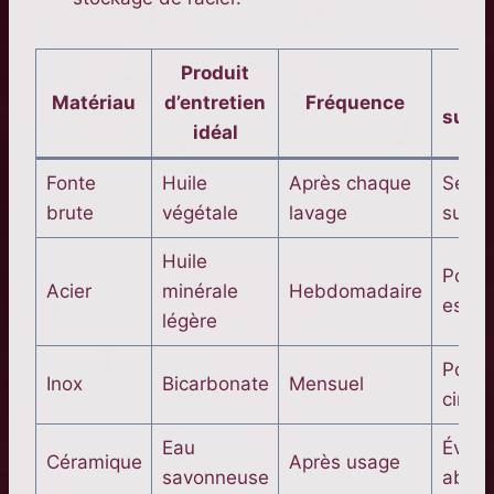
Produit
A
Matériau
d’entretien
Fréquence
supp
idéal
Fonte
Huile
Après chaque
Sécha
brute
végétale
lavage
sur f
Huile
Polir
Acier
minérale
Hebdomadaire
essui
légère
Polis
Inox
Bicarbonate
Mensuel
circul
Eau
Évite
Céramique
Après usage
savonneuse
abras