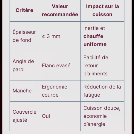
Valeur
Impact sur la
Critère
recommandée
cuisson
Inertie et
Épaisseur
≥ 3 mm
chauffe
de fond
uniforme
Facilité de
Angle de
Flanc évasé
retour
paroi
d’aliments
Ergonomie
Réduction de la
Manche
courbe
fatigue
Cuisson douce,
Couvercle
Oui
économie
ajusté
d’énergie