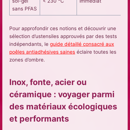
sol-gel
< 230 °C
Immédiat
an
sans PFAS
Pour approfondir ces notions et découvrir une
sélection d’ustensiles approuvés par des tests
indépendants, le
guide détaillé consacré aux
poêles antiadhésives saines
éclaire toutes les
zones d’ombre.
Inox, fonte, acier ou
céramique : voyager parmi
des matériaux écologiques
et performants