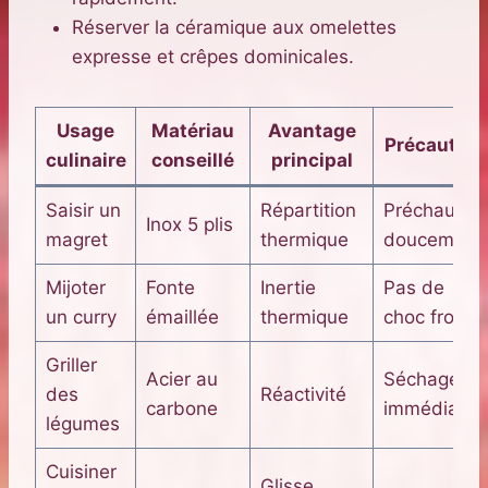
Réserver la céramique aux omelettes
expresse et crêpes dominicales.
Usage
Matériau
Avantage
Précaution
culinaire
conseillé
principal
Saisir un
Répartition
Préchauffer
Inox 5 plis
magret
thermique
doucement
Mijoter
Fonte
Inertie
Pas de
un curry
émaillée
thermique
choc froid
Griller
Acier au
Séchage
des
Réactivité
carbone
immédiat
légumes
Cuisiner
Glisse