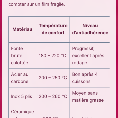
compter sur un film fragile.
C
Température
Niveau
Matériau
d
de confort
d’antiadhérence
es
Fonte
Progressif,
Pl
brute
180 – 220 °C
excellent après
de
culottée
rodage
an
Acier au
Bon après 4
200 – 250 °C
20
carbone
cuissons
Moyen sans
Inox 5 plis
200 – 260 °C
15
matière grasse
Céramique
3 