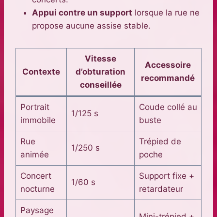
Appui contre un support
lorsque la rue ne
propose aucune assise stable.
Vitesse
Accessoire
Contexte
d’obturation
recommandé
conseillée
Portrait
Coude collé au
1/125 s
immobile
buste
Rue
Trépied de
1/250 s
animée
poche
Concert
Support fixe +
1/60 s
nocturne
retardateur
Paysage
Mini-trépied +