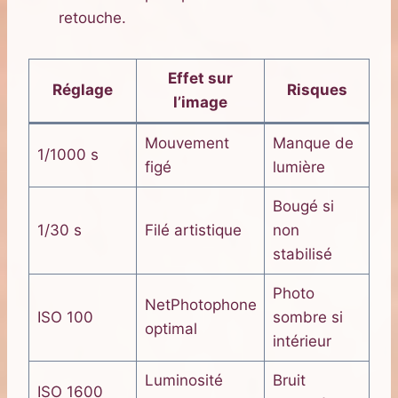
retouche.
Effet sur
Réglage
Risques
l’image
Mouvement
Manque de
1/1000 s
figé
lumière
Bougé si
1/30 s
Filé artistique
non
stabilisé
Photo
NetPhotophone
ISO 100
sombre si
optimal
intérieur
Luminosité
Bruit
ISO 1600