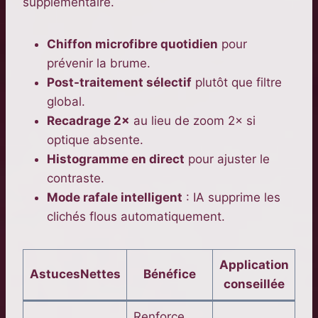
supplémentaire.
Chiffon microfibre quotidien
pour
prévenir la brume.
Post-traitement sélectif
plutôt que filtre
global.
Recadrage 2×
au lieu de zoom 2× si
optique absente.
Histogramme en direct
pour ajuster le
contraste.
Mode rafale intelligent
: IA supprime les
clichés flous automatiquement.
Application
AstucesNettes
Bénéfice
conseillée
Renforce