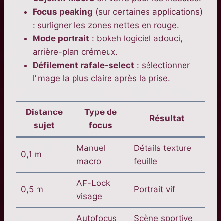
Focus peaking
(sur certaines applications)
: surligner les zones nettes en rouge.
Mode portrait
: bokeh logiciel adouci,
arrière-plan crémeux.
Défilement rafale-select
: sélectionner
l’image la plus claire après la prise.
Distance
Type de
Résultat
sujet
focus
Manuel
Détails texture
0,1 m
macro
feuille
AF-Lock
0,5 m
Portrait vif
visage
Autofocus
Scène sportive