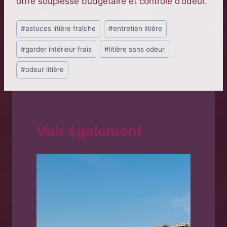
offre souplesse budgétaire et contrôle d’odeur.
Étiquettes
#
astuces litière fraîche
#
entretien litière
de
#
garder intérieur frais
#
litière sans odeur
la
publication :
#
odeur litière
Voir également