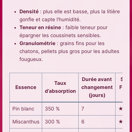
Densité
: plus elle est basse, plus la litière
gonfle et capte l’humidité.
Teneur en résine
: faible teneur pour
épargner les coussinets sensibles.
Granulométrie
: grains fins pour les
chatons, pellets plus gros pour les adultes
fougueux.
Durée avant
Scor
Taux
Essence
changement
Fraî
d’absorption
(jours)
Mai
Pin blanc
350 %
7
★★
Miscanthus
300 %
6
★★