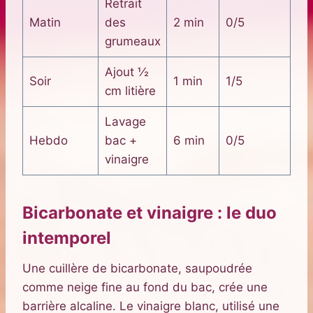
Retrait
Matin
des
2 min
0/5
grumeaux
Ajout ½
Soir
1 min
1/5
cm litière
Lavage
Hebdo
bac +
6 min
0/5
vinaigre
Bicarbonate et vinaigre : le duo
intemporel
Une cuillère de bicarbonate, saupoudrée
comme neige fine au fond du bac, crée une
barrière alcaline. Le vinaigre blanc, utilisé une