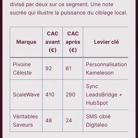
divisé par deux sur ce segment. Une note
sucrée qui illustre la puissance du ciblage local.
CAC
CAC
Marque
avant
après
Levier clé
(€)
(€)
Pivoine
Personnalisation
92
61
Céleste
Kameleoon
Sync
ScaleWave
410
290
LeadsBridge +
HubSpot
Véritables
SMS ciblé
48
24
Saveurs
Digitaleo