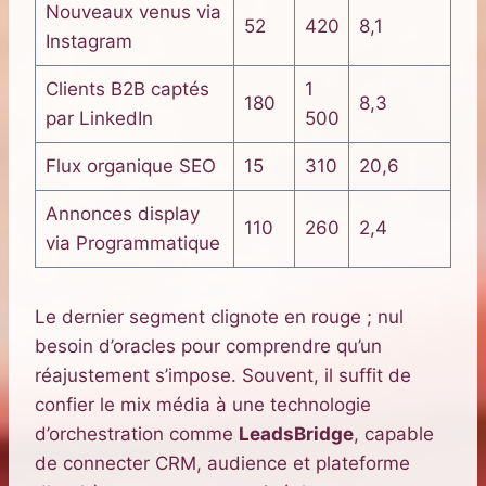
Nouveaux venus via
52
420
8,1
Instagram
Clients B2B captés
1
180
8,3
par LinkedIn
500
Flux organique SEO
15
310
20,6
Annonces display
110
260
2,4
via Programmatique
Le dernier segment clignote en rouge ; nul
besoin d’oracles pour comprendre qu’un
réajustement s’impose. Souvent, il suffit de
confier le mix média à une technologie
d’orchestration comme
LeadsBridge
, capable
de connecter CRM, audience et plateforme