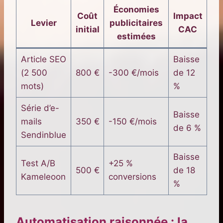
Économies
Coût
Impact
Levier
publicitaires
initial
CAC
estimées
Article SEO
Baisse
(2 500
800 €
-300 €/mois
de 12
mots)
%
Série d’e-
Baisse
mails
350 €
-150 €/mois
de 6 %
Sendinblue
Baisse
Test A/B
+25 %
500 €
de 18
Kameleoon
conversions
%
Automatisation raisonnée : la