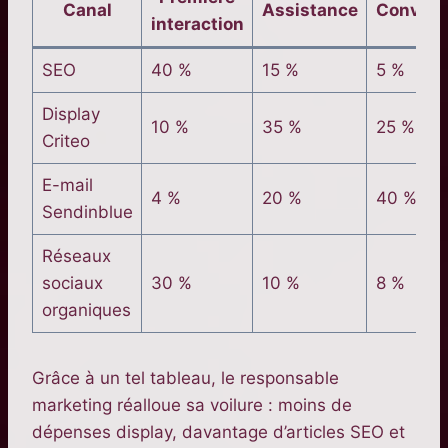
Canal
Assistance
Convers
interaction
SEO
40 %
15 %
5 %
Display
10 %
35 %
25 %
Criteo
E-mail
4 %
20 %
40 %
Sendinblue
Réseaux
sociaux
30 %
10 %
8 %
organiques
Grâce à un tel tableau, le responsable
marketing réalloue sa voilure : moins de
dépenses display, davantage d’articles SEO et