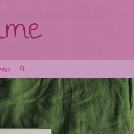
time
yage