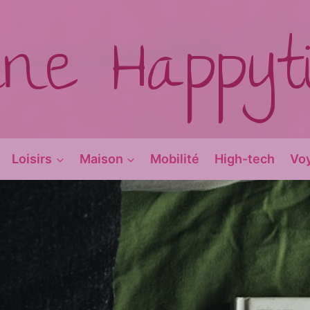
ine Happy
Loisirs
Maison
Mobilité
High-tech
Vo