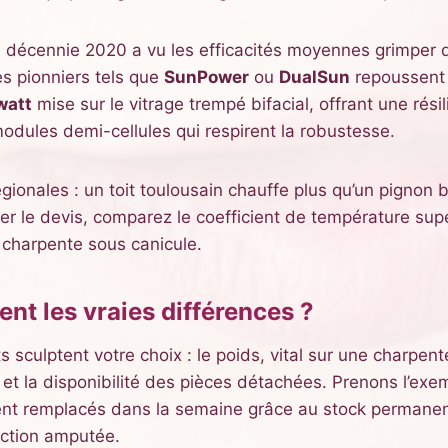
la décennie 2020 a vu les efficacités moyennes grimper d
es pionniers tels que
SunPower
ou
DualSun
repoussent 
watt
mise sur le vitrage trempé bifacial, offrant une rési
modules demi-cellules qui respirent la robustesse.
ionales : un toit toulousain chauffe plus qu’un pignon b
ner le devis, comparez le coefficient de température su
 charpente sous canicule.
ent les vraies différences ?
sculptent votre choix : le poids, vital sur une charpent
 et la disponibilité des pièces détachées. Prenons l’exe
nt remplacés dans la semaine grâce au stock permanent 
uction amputée.