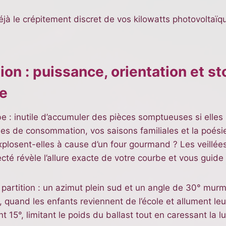
à le crépitement discret de vos kilowatts photovoltaïque
ion : puissance, orientation et s
e
e : inutile d’accumuler des pièces somptueuses si elles
s de consommation, vos saisons familiales et la poési
xplosent-elles à cause d’un four gourmand ? Les veillées 
cté révèle l’allure exacte de votre courbe et vous guide v
partition : un azimut plein sud et un angle de 30° murmur
quand les enfants reviennent de l’école et allument leur
ent 15°, limitant le poids du ballast tout en caressant la l