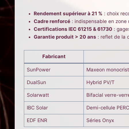
Rendement supérieur à 21 %
: choix re
Cadre renforcé
: indispensable en zone
Certifications IEC 61215 & 61730
: gages
Garantie produit > 20 ans
: reflet de la
Fabricant
SunPower
Maxeon monocrista
DualSun
Hybrid PV/T
Solarwatt
Bifacial verre-verr
IBC Solar
Demi-cellule PER
EDF ENR
Séries Onyx