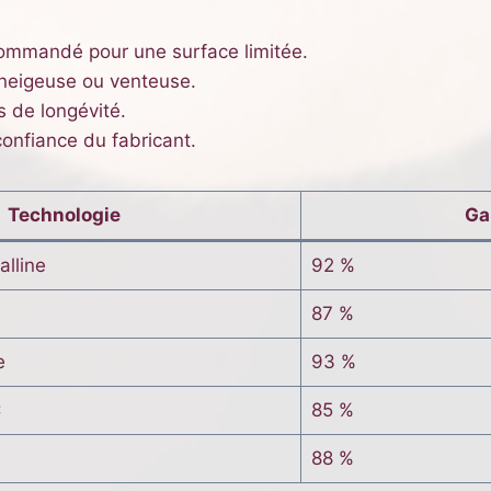
commandé pour une surface limitée.
 neigeuse ou venteuse.
 de longévité.
 confiance du fabricant.
Technologie
Ga
lline
92 %
87 %
e
93 %
C
85 %
88 %