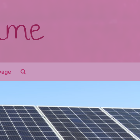
time
yage