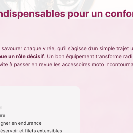
ndispensables pour un confor
ur savourer chaque virée, qu’il s’agisse d’un simple traj
ue un rôle décisif
. Un bon équipement transforme radic
nvite à passer en revue les accessoires moto incontourna
d
ure
gagner en endurance
servoir et filets extensibles