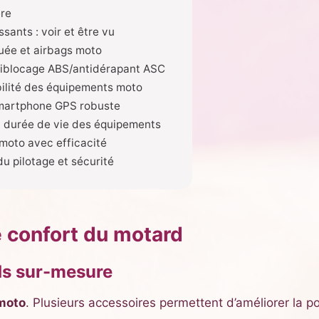
ère
ants : voir et être vu
guée et airbags moto
iblocage ABS/antidérapant ASC
abilité des équipements moto
 smartphone GPS robuste
la durée de vie des équipements
 moto avec efficacité
du pilotage et sécurité
e confort du motard
ds sur-mesure
 moto
. Plusieurs accessoires permettent d’améliorer la po