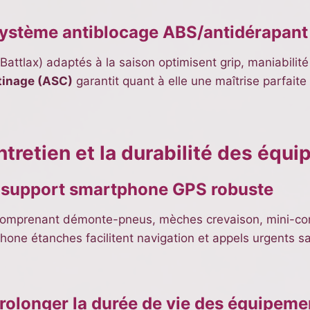
ystème antiblocage ABS/antidérapan
ttlax) adaptés à la saison optimisent grip, maniabilité 
tinage (ASC)
garantit quant à elle une maîtrise parfaite
ntretien et la durabilité des éq
et support smartphone GPS robuste
 comprenant démonte-pneus, mèches crevaison, mini-com
ne étanches facilitent navigation et appels urgents sa
prolonger la durée de vie des équipeme