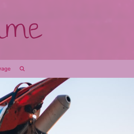
time
yage