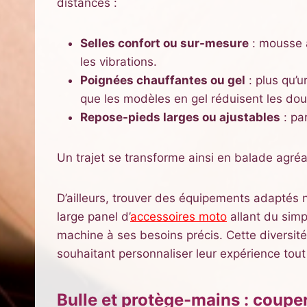
distances :
Selles confort ou sur-mesure
: mousse à
les vibrations.
Poignées chauffantes ou gel
: plus qu’u
que les modèles en gel réduisent les dou
Repose-pieds larges ou ajustables
: pa
Un trajet se transforme ainsi en balade agréab
D’ailleurs, trouver des équipements adaptés n’
large panel d’
accessoires moto
allant du sim
machine à ses besoins précis. Cette diversi
souhaitant personnaliser leur expérience to
Bulle et protège-mains : coupe