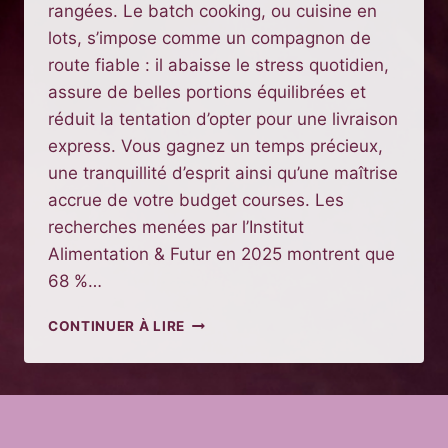
rangées. Le batch cooking, ou cuisine en
lots, s’impose comme un compagnon de
route fiable : il abaisse le stress quotidien,
assure de belles portions équilibrées et
réduit la tentation d’opter pour une livraison
express. Vous gagnez un temps précieux,
une tranquillité d’esprit ainsi qu’une maîtrise
accrue de votre budget courses. Les
recherches menées par l’Institut
Alimentation & Futur en 2025 montrent que
68 %…
BATCH
CONTINUER À LIRE
COOKING
SEMAINE
FACILE
:
ASTUCES
ET