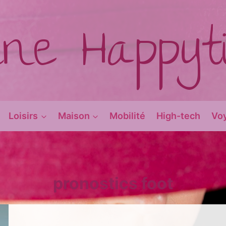
ine Happy
Loisirs
Maison
Mobilité
High-tech
Vo
pronostics foot