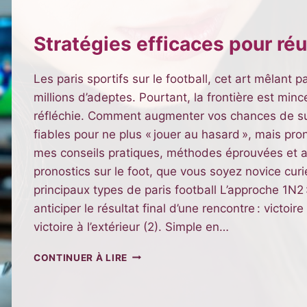
Stratégies efficaces pour réu
Les paris sportifs sur le football, cet art mêlant 
millions d’adeptes. Pourtant, la frontière est minc
réfléchie. Comment augmenter vos chances de suc
fiables pour ne plus « jouer au hasard », mais pro
mes conseils pratiques, méthodes éprouvées et a
pronostics sur le foot, que vous soyez novice cur
principaux types de paris football L’approche 1N2 
anticiper le résultat final d’une rencontre : victoir
victoire à l’extérieur (2). Simple en…
STRATÉGIES
CONTINUER À LIRE
EFFICACES
POUR
RÉUSSIR