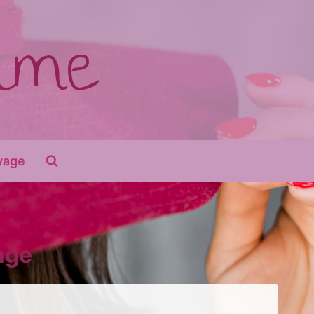
time
yage
age