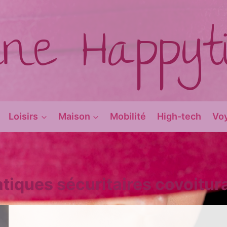
ine Happy
Loisirs
Maison
Mobilité
High-tech
Vo
atiques sécuritaires covoitur