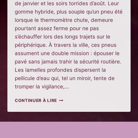
de janvier et les soirs torrides d’août. Leur
gomme hybride, plus souple qu’un pneu été
lorsque le thermomètre chute, demeure
pourtant assez ferme pour ne pas
s’échauffer lors des longs trajets sur le
périphérique. À travers la ville, ces pneus
assument une double mission : épouser le
pavé sans jamais trahir la sécurité routière.
Les lamelles profondes dispersent la
pellicule d’eau qui, tel un miroir, tente de
tromper la vigilance,…
CHOISIR
CONTINUER À LIRE
LES
MEILLEURS
PNEUS
QUATRE
SAISONS
POUR