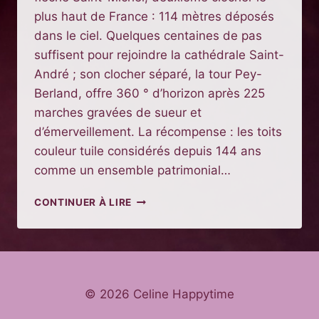
plus haut de France : 114 mètres déposés
dans le ciel. Quelques centaines de pas
suffisent pour rejoindre la cathédrale Saint-
André ; son clocher séparé, la tour Pey-
Berland, offre 360 ° d’horizon après 225
marches gravées de sueur et
d’émerveillement. La récompense : les toits
couleur tuile considérés depuis 144 ans
comme un ensemble patrimonial…
QUE
CONTINUER À LIRE
FAIRE
ET
OÙ
MANGER
À
BORDEAUX
© 2026 Celine Happytime
EN
UN