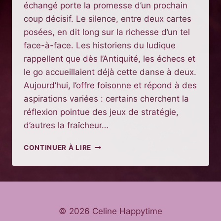
échangé porte la promesse d’un prochain
coup décisif. Le silence, entre deux cartes
posées, en dit long sur la richesse d’un tel
face-à-face. Les historiens du ludique
rappellent que dès l’Antiquité, les échecs et
le go accueillaient déjà cette danse à deux.
Aujourd’hui, l’offre foisonne et répond à des
aspirations variées : certains cherchent la
réflexion pointue des jeux de stratégie,
d’autres la fraîcheur…
JEUX
CONTINUER À LIRE
DE
SOCIÉTÉ
POUR
DEUX
JOUEURS
:
© 2026 Celine Happytime
SÉLECTION