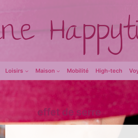
ine Happy
Loisirs
Maison
Mobilité
High-tech
Vo
effet de serre