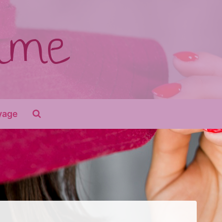
time
yage